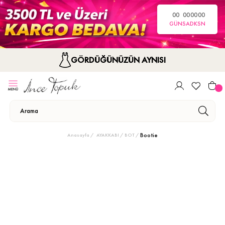
00
00
00
00
GÜN
SA
DK
SN
GÖRDÜĞÜNÜZÜN AYNISI
Bootie
Anasayfa
AYAKKABI
BOT