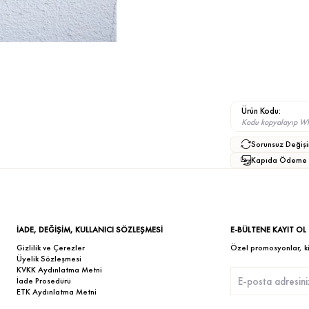
Ürün Kodu:
Kodu kopyalayıp What
Sorunsuz Değişi
Kapıda Ödeme
İADE, DEĞİŞİM, KULLANICI SÖZLEŞMESİ
E-BÜLTENE KAYIT OL
Gizlilik ve Çerezler
Özel promosyonlar, kişi
Üyelik Sözleşmesi
KVKK Aydınlatma Metni
İade Prosedürü
ETK Aydınlatma Metni