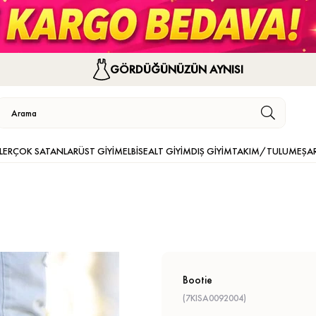
GÖRDÜĞÜNÜZÜN AYNISI
LER
ÇOK SATANLAR
ÜST GİYİM
ELBİSE
ALT GİYİM
DIŞ GİYİM
TAKIM/TULUM
EŞA
Bootie
(7KISA0092004)