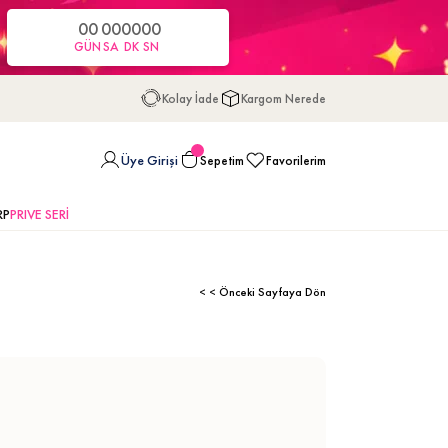
00
00
00
00
GÜN
SA
DK
SN
Kolay İade
Kargom Nerede
Üye Girişi
Sepetim
Favorilerim
RP
PRIVE SERİ
< < Önceki Sayfaya Dön