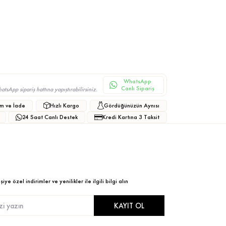
WhatsApp
Canlı Sipariş
sApp sipariş hattına yapıştırabilirsiniz.
m ve İade
Hızlı Kargo
Gördüğünüzün Aynısı
24 Saat Canlı Destek
Kredi Kartına 3 Taksit
ye özel indirimler ve yenilikler ile ilgili bilgi alın
KAYIT OL