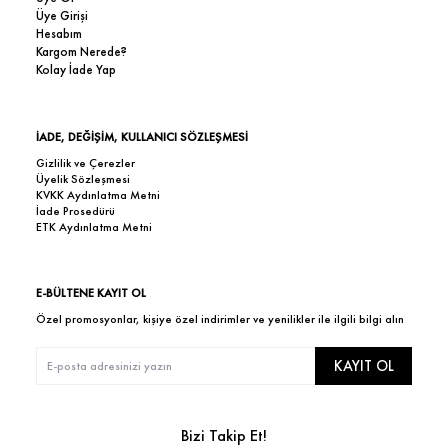
Üye Girişi
Hesabım
Kargom Nerede?
Kolay İade Yap
İADE, DEĞİŞİM, KULLANICI SÖZLEŞMESİ
Gizlilik ve Çerezler
Üyelik Sözleşmesi
KVKK Aydınlatma Metni
İade Prosedürü
ETK Aydınlatma Metni
E-BÜLTENE KAYIT OL
Özel promosyonlar, kişiye özel indirimler ve yenilikler ile ilgili bilgi alın
KAYIT OL
Bizi Takip Et!