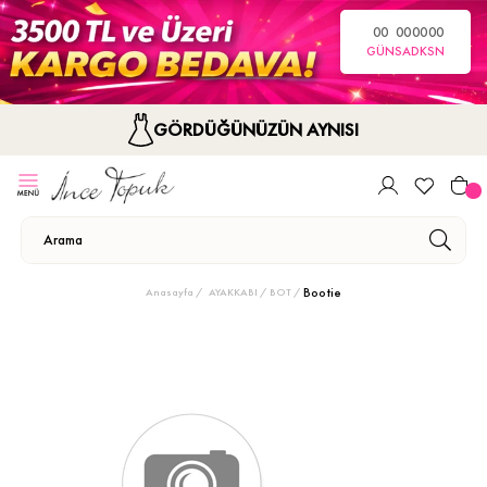
00
00
00
00
GÜN
SA
DK
SN
GÖRDÜĞÜNÜZÜN AYNISI
Bootie
Anasayfa
AYAKKABI
BOT