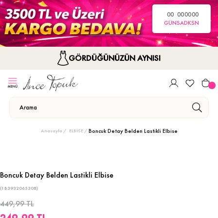
00
00
00
00
GÜN
SA
DK
SN
GÖRDÜĞÜNÜZÜN AYNISI
Boncuk Detay Belden Lastikli Elbise
Anasayfa
ELBİSE
Boncuk Detay Belden Lastikli Elbise
(1B3932065308)
449,99 TL