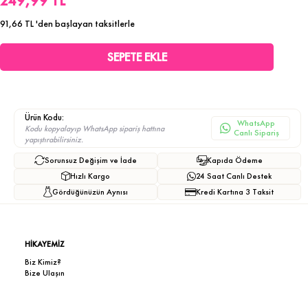
249,99 TL
91,66 TL
'den başlayan taksitlerle
Ürün Kodu:
WhatsApp
Kodu kopyalayıp WhatsApp sipariş hattına
Canlı Sipariş
yapıştırabilirsiniz.
Sorunsuz Değişim ve İade
Kapıda Ödeme
Hızlı Kargo
24 Saat Canlı Destek
Gördüğünüzün Aynısı
Kredi Kartına 3 Taksit
HİKAYEMİZ
Biz Kimiz?
Bize Ulaşın