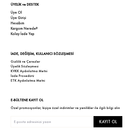
ÜYELİK ve DESTEK
Üye Ol
Üye Girişi
Hesabım
Kargom Nerede?
Kolay İade Yap
İADE, DEĞİŞİM, KULLANICI SÖZLEŞMESİ
Gizlilik ve Çerezler
Üyelik Sözleşmesi
KVKK Aydınlatma Metni
İade Prosedürü
ETK Aydınlatma Metni
E-BÜLTENE KAYIT OL
Özel promosyonlar, kişiye özel indirimler ve yenilikler ile ilgili bilgi alın
KAYIT OL