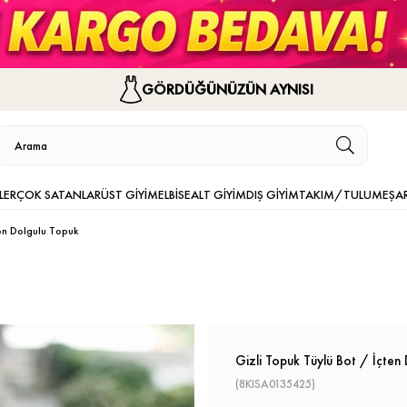
GÖRDÜĞÜNÜZÜN AYNISI
LER
ÇOK SATANLAR
ÜST GİYİM
ELBİSE
ALT GİYİM
DIŞ GİYİM
TAKIM/TULUM
EŞA
ten Dolgulu Topuk
Gizli Topuk Tüylü Bot / İçten
(8KISA0135425)