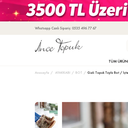
Whatsapp Canlı Sipariş: 0535 496 77 67
TÜM ÜRÜN
Anasayfa
AYAKKABI
BOT
Gizli Topuk Tüylü Bot / İç