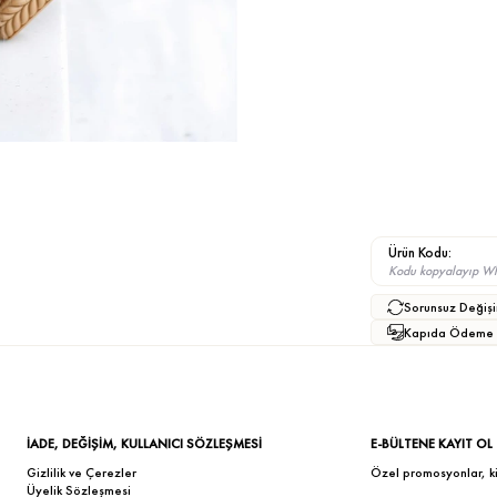
Ürün Kodu:
Kodu kopyalayıp What
Sorunsuz Değişi
Kapıda Ödeme
İADE, DEĞİŞİM, KULLANICI SÖZLEŞMESİ
E-BÜLTENE KAYIT OL
Gizlilik ve Çerezler
Özel promosyonlar, kişi
Üyelik Sözleşmesi