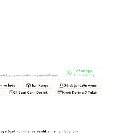
WhatsApp
Canlı Sipariş
sApp sipariş hattına yapıştırabilirsiniz.
m ve İade
Hızlı Kargo
Gördüğünüzün Aynısı
24 Saat Canlı Destek
Kredi Kartına 3 Taksit
ye özel indirimler ve yenilikler ile ilgili bilgi alın