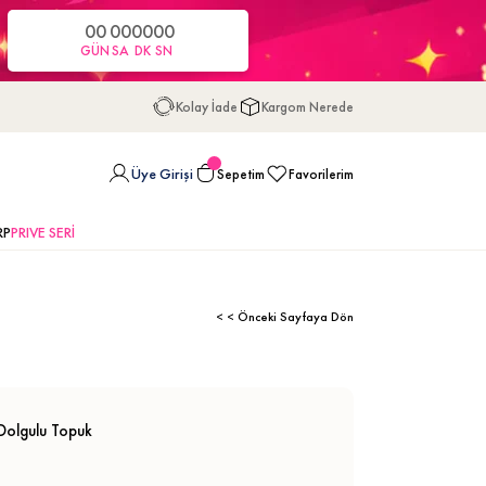
00
00
00
00
GÜN
SA
DK
SN
Kolay İade
Kargom Nerede
Üye Girişi
Sepetim
Favorilerim
RP
PRIVE SERİ
< < Önceki Sayfaya Dön
 Dolgulu Topuk