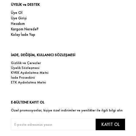
ÜYELİK ve DESTEK
Üye Ol
Üye Girişi
Hesabım
Kargom Nerede?
Kolay İade Yap
İADE, DEĞİŞİM, KULLANICI SÖZLEŞMESİ
Gizlilik ve Çerezler
Üyelik Sözleşmesi
KVKK Aydınlatma Metni
İade Prosedürü
ETK Aydınlatma Metni
E-BÜLTENE KAYIT OL
Özel promosyonlar, kişiye özel indirimler ve yenilikler ile ilgili bilgi alın
KAYIT OL