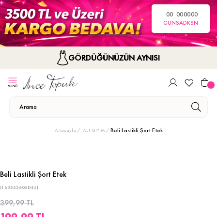
00
00
00
00
GÜN
SA
DK
SN
GÖRDÜĞÜNÜZÜN AYNISI
Beli Lastikli Şort Etek
Anasayfa
ALT GİYİM
Beli Lastikli Şort Etek
(1B3552605D45)
399,99 TL