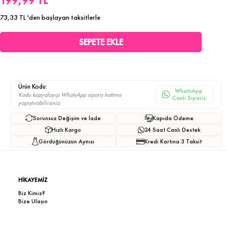
199,99 TL
73,33 TL
'den başlayan taksitlerle
Ürün Kodu:
WhatsApp
Kodu kopyalayıp WhatsApp sipariş hattına
Canlı Sipariş
yapıştırabilirsiniz.
Sorunsuz Değişim ve İade
Kapıda Ödeme
Hızlı Kargo
24 Saat Canlı Destek
Gördüğünüzün Aynısı
Kredi Kartına 3 Taksit
HİKAYEMİZ
Biz Kimiz?
Bize Ulaşın