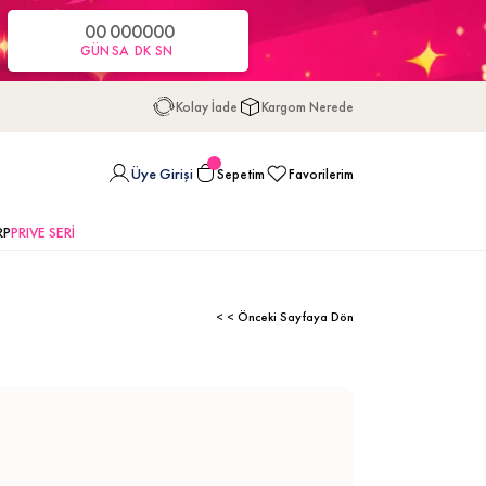
00
00
00
00
GÜN
SA
DK
SN
Kolay İade
Kargom Nerede
Üye Girişi
Sepetim
Favorilerim
RP
PRIVE SERİ
< < Önceki Sayfaya Dön