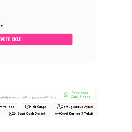
le
WhatsApp
Canlı Sipariş
sApp sipariş hattına yapıştırabilirsiniz.
m ve İade
Hızlı Kargo
Gördüğünüzün Aynısı
24 Saat Canlı Destek
Kredi Kartına 3 Taksit