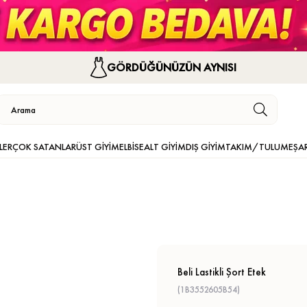
GÖRDÜĞÜNÜZÜN AYNISI
LER
ÇOK SATANLAR
ÜST GİYİM
ELBİSE
ALT GİYİM
DIŞ GİYİM
TAKIM/TULUM
EŞA
Beli Lastikli Şort Etek
(1B3552605B54)