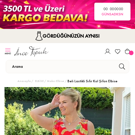
00
00
00
00
GÜN
SA
DK
SN
GÖRDÜĞÜNÜZÜN AYNISI
Beli Lastikli Sıfır Kol Şifon Elbise
Anasayfa
ELBİSE
Maksi Elbise