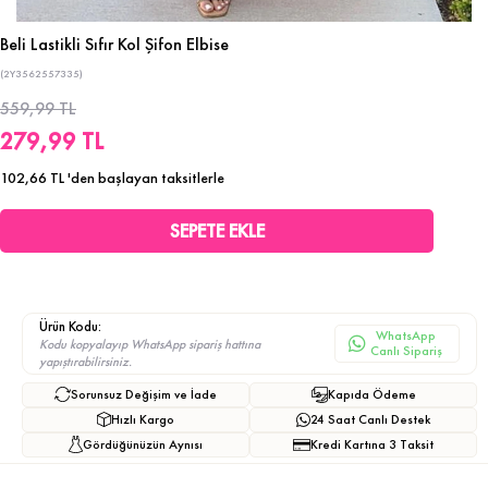
Beli Lastikli Sıfır Kol Şifon Elbise
(2Y3562557335)
559,99 TL
279,99 TL
102,66 TL
'den başlayan taksitlerle
Ürün Kodu:
WhatsApp
Kodu kopyalayıp WhatsApp sipariş hattına
Canlı Sipariş
yapıştırabilirsiniz.
Sorunsuz Değişim ve İade
Kapıda Ödeme
Hızlı Kargo
24 Saat Canlı Destek
Gördüğünüzün Aynısı
Kredi Kartına 3 Taksit