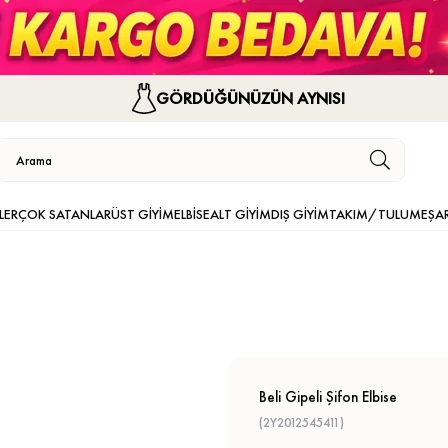
GÖRDÜĞÜNÜZÜN AYNISI
LER
ÇOK SATANLAR
ÜST GİYİM
ELBİSE
ALT GİYİM
DIŞ GİYİM
TAKIM/TULUM
EŞA
Beli Gipeli Şifon Elbise
(2Y2012545411)