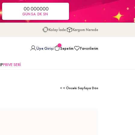
00
00
00
00
GÜN
SA
DK
SN
Kolay İade
Kargom Nerede
Üye Girişi
Sepetim
Favorilerim
RP
PRIVE SERİ
< < Önceki Sayfaya Dön