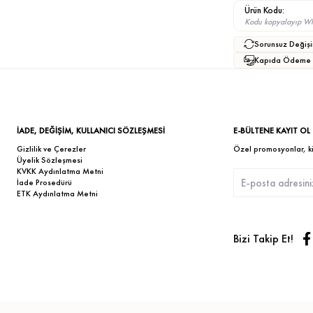
Ürün Kodu:
Kodu kopyalayıp What
Sorunsuz Değişi
Kapıda Ödeme
İADE, DEĞİŞİM, KULLANICI SÖZLEŞMESİ
E-BÜLTENE KAYIT OL
Gizlilik ve Çerezler
Özel promosyonlar, kişi
Üyelik Sözleşmesi
KVKK Aydınlatma Metni
İade Prosedürü
ETK Aydınlatma Metni
Bizi Takip Et!