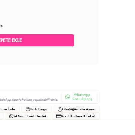
le
WhatsApp
Canlı Sipariş
sApp sipariş hattına yapıştırabilirsiniz.
m ve İade
Hızlı Kargo
Gördüğünüzün Aynısı
24 Saat Canlı Destek
Kredi Kartına 3 Taksit