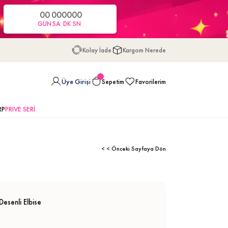
00
00
00
00
GÜN
SA
DK
SN
Kolay İade
Kargom Nerede
Üye Girişi
Sepetim
Favorilerim
RP
PRIVE SERİ
< < Önceki Sayfaya Dön
Desenli Elbise