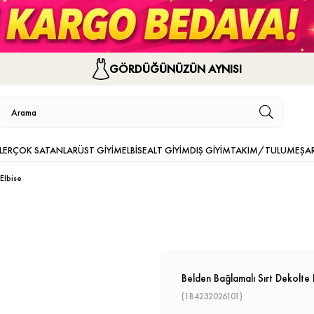
GÖRDÜĞÜNÜZÜN AYNISI
LER
ÇOK SATANLAR
ÜST GİYİM
ELBİSE
ALT GİYİM
DIŞ GİYİM
TAKIM/TULUM
EŞA
Elbise
Belden Bağlamalı Sırt Dekolte 
(1B4232026101)