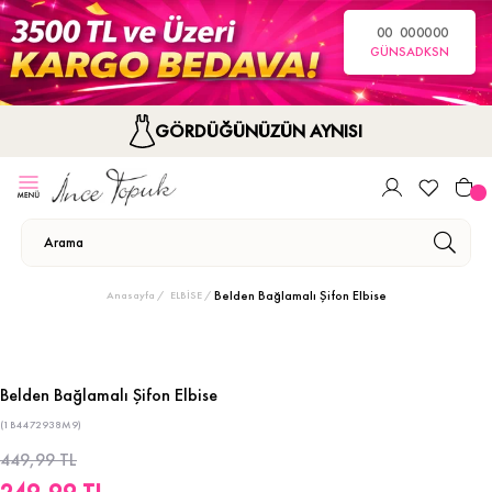
00
00
00
00
GÜN
SA
DK
SN
GÖRDÜĞÜNÜZÜN AYNISI
Belden Bağlamalı Şifon Elbise
Anasayfa
ELBİSE
Belden Bağlamalı Şifon Elbise
(1B4472938M9)
449,99 TL