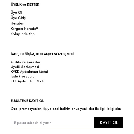
ÜYELİK ve DESTEK
Üye Ol
Üye Girişi
Hesabım
Kargom Nerede?
Kolay İade Yap
İADE, DEĞİŞİM, KULLANICI SÖZLEŞMESİ
Gizlilik ve Çerezler
Üyelik Sözleşmesi
KVKK Aydınlatma Metni
İade Prosedürü
ETK Aydınlatma Metni
E-BÜLTENE KAYIT OL
Özel promosyonlar, kişiye özel indirimler ve yenilikler ile ilgili bilgi alın
KAYIT OL