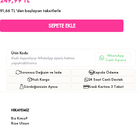
249,99 TL
91,66 TL
'den başlayan taksitlerle
Ürün Kodu:
WhatsApp
Kodu kopyalayıp WhatsApp sipariş hattına
Canlı Sipariş
yapıştırabilirsiniz.
Sorunsuz Değişim ve İade
Kapıda Ödeme
Hızlı Kargo
24 Saat Canlı Destek
Gördüğünüzün Aynısı
Kredi Kartına 3 Taksit
HİKAYEMİZ
Biz Kimiz?
Bize Ulaşın