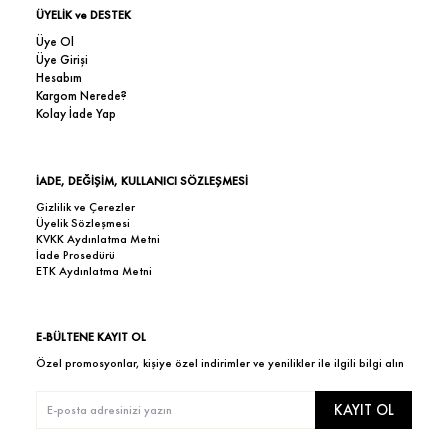
ÜYELİK ve DESTEK
Üye Ol
Üye Girişi
Hesabım
Kargom Nerede?
Kolay İade Yap
İADE, DEĞİŞİM, KULLANICI SÖZLEŞMESİ
Gizlilik ve Çerezler
Üyelik Sözleşmesi
KVKK Aydınlatma Metni
İade Prosedürü
ETK Aydınlatma Metni
E-BÜLTENE KAYIT OL
Özel promosyonlar, kişiye özel indirimler ve yenilikler ile ilgili bilgi alın
KAYIT OL