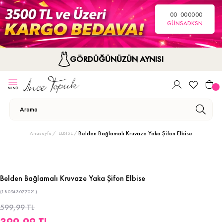
00
00
00
00
GÜN
SA
DK
SN
GÖRDÜĞÜNÜZÜN AYNISI
Belden Bağlamalı Kruvaze Yaka Şifon Elbise
Anasayfa
ELBİSE
Belden Bağlamalı Kruvaze Yaka Şifon Elbise
(1B0943077021)
599,99 TL