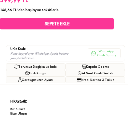
399,99 TL
146,66 TL
'den başlayan taksitlerle
Ürün Kodu:
WhatsApp
Kodu kopyalayıp WhatsApp sipariş hattına
Canlı Sipariş
yapıştırabilirsiniz.
Sorunsuz Değişim ve İade
Kapıda Ödeme
Hızlı Kargo
24 Saat Canlı Destek
Gördüğünüzün Aynısı
Kredi Kartına 3 Taksit
HİKAYEMİZ
Biz Kimiz?
Bize Ulaşın