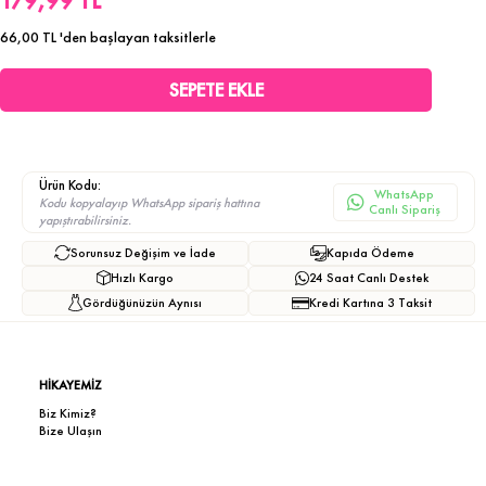
179,99 TL
66,00 TL
'den başlayan taksitlerle
Ürün Kodu:
WhatsApp
Kodu kopyalayıp WhatsApp sipariş hattına
Canlı Sipariş
yapıştırabilirsiniz.
Sorunsuz Değişim ve İade
Kapıda Ödeme
Hızlı Kargo
24 Saat Canlı Destek
Gördüğünüzün Aynısı
Kredi Kartına 3 Taksit
HİKAYEMİZ
Biz Kimiz?
Bize Ulaşın