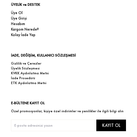
ÜYELİK ve DESTEK
Üye Ol
Üye Girişi
Hesabım
Kargom Nerede?
Kolay İade Yap
İADE, DEĞİŞİM, KULLANICI SÖZLEŞMESİ
Gizlilik ve Çerezler
Üyelik Sözleşmesi
KVKK Aydınlatma Metni
İade Prosedürü
ETK Aydınlatma Metni
E-BÜLTENE KAYIT OL
Özel promosyonlar, kişiye özel indirimler ve yenilikler ile ilgili bilgi alın
KAYIT OL