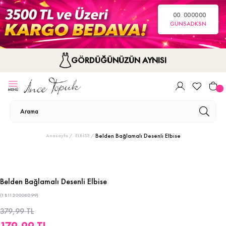
00
00
00
00
GÜN
SA
DK
SN
GÖRDÜĞÜNÜZÜN AYNISI
Belden Bağlamalı Desenli Elbise
Anasayfa
ELBİSE
Belden Bağlamalı Desenli Elbise
(1B1130006D99)
379,99 TL