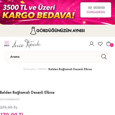
00
00
00
00
GÜN
SA
DK
SN
GÖRDÜĞÜNÜZÜN AYNISI
Belden Bağlamalı Desenli Elbise
Anasayfa
ELBİSE
Belden Bağlamalı Desenli Elbise
(1B1130006A27)
379,99 TL