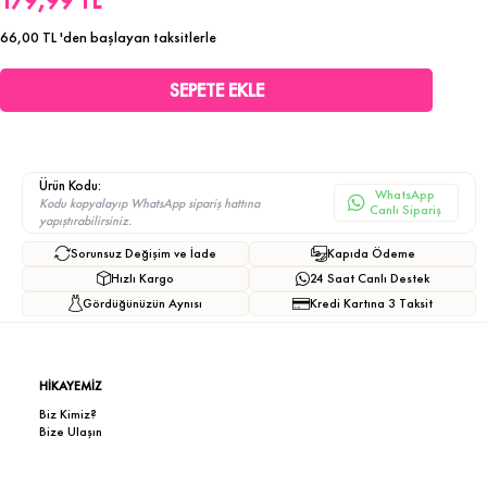
179,99 TL
66,00 TL
'den başlayan taksitlerle
Ürün Kodu:
WhatsApp
Kodu kopyalayıp WhatsApp sipariş hattına
Canlı Sipariş
yapıştırabilirsiniz.
Sorunsuz Değişim ve İade
Kapıda Ödeme
Hızlı Kargo
24 Saat Canlı Destek
Gördüğünüzün Aynısı
Kredi Kartına 3 Taksit
HİKAYEMİZ
Biz Kimiz?
Bize Ulaşın