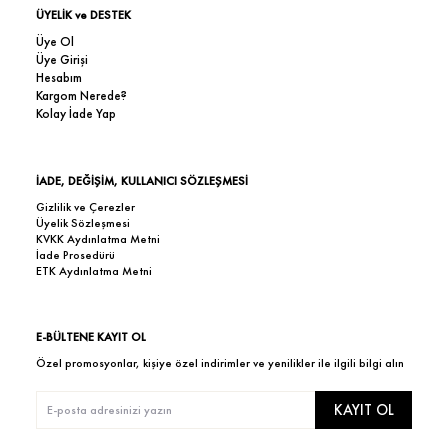
ÜYELİK ve DESTEK
Üye Ol
Üye Girişi
Hesabım
Kargom Nerede?
Kolay İade Yap
İADE, DEĞİŞİM, KULLANICI SÖZLEŞMESİ
Gizlilik ve Çerezler
Üyelik Sözleşmesi
KVKK Aydınlatma Metni
İade Prosedürü
ETK Aydınlatma Metni
E-BÜLTENE KAYIT OL
Özel promosyonlar, kişiye özel indirimler ve yenilikler ile ilgili bilgi alın
KAYIT OL