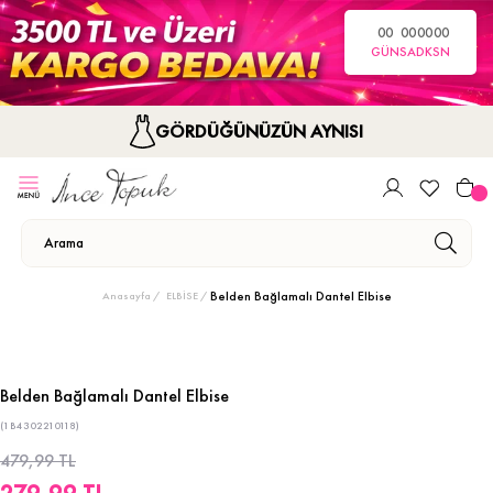
00
00
00
00
GÜN
SA
DK
SN
GÖRDÜĞÜNÜZÜN AYNISI
Belden Bağlamalı Dantel Elbise
Anasayfa
ELBİSE
Belden Bağlamalı Dantel Elbise
(1B4302210118)
479,99 TL