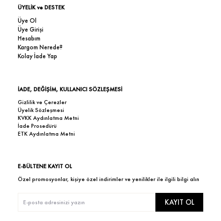
ÜYELİK ve DESTEK
Üye Ol
Üye Girişi
Hesabım
Kargom Nerede?
Kolay İade Yap
İADE, DEĞİŞİM, KULLANICI SÖZLEŞMESİ
Gizlilik ve Çerezler
Üyelik Sözleşmesi
KVKK Aydınlatma Metni
İade Prosedürü
ETK Aydınlatma Metni
E-BÜLTENE KAYIT OL
Özel promosyonlar, kişiye özel indirimler ve yenilikler ile ilgili bilgi alın
KAYIT OL