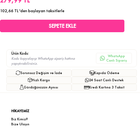
279,99 TL
102,66 TL
'den başlayan taksitlerle
Ürün Kodu:
WhatsApp
Kodu kopyalayıp WhatsApp sipariş hattına
Canlı Sipariş
yapıştırabilirsiniz.
Sorunsuz Değişim ve İade
Kapıda Ödeme
Hızlı Kargo
24 Saat Canlı Destek
Gördüğünüzün Aynısı
Kredi Kartına 3 Taksit
HİKAYEMİZ
Biz Kimiz?
Bize Ulaşın