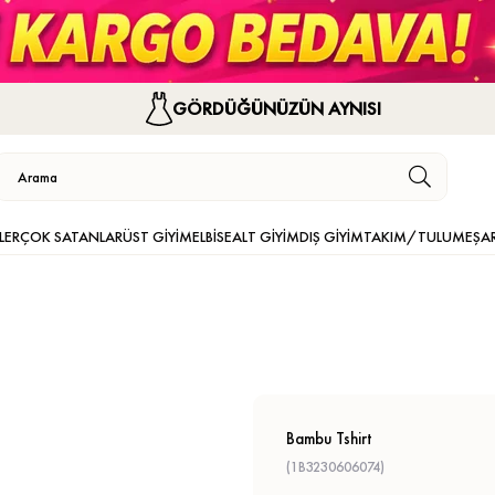
GÖRDÜĞÜNÜZÜN AYNISI
LER
ÇOK SATANLAR
ÜST GİYİM
ELBİSE
ALT GİYİM
DIŞ GİYİM
TAKIM/TULUM
EŞA
Bambu Tshirt
(1B3230606074)