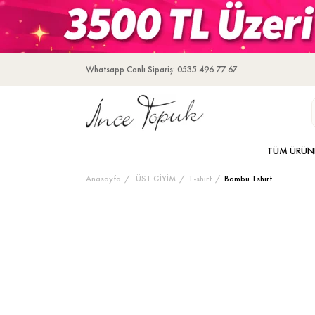
Whatsapp Canlı Sipariş: 0535 496 77 67
TÜM ÜRÜN
Anasayfa
ÜST GİYİM
T-shirt
Bambu Tshirt