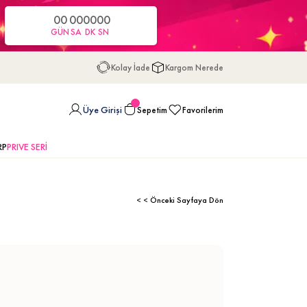
00
00
00
00
GÜN
SA
DK
SN
Kolay İade
Kargom Nerede
Üye Girişi
Sepetim
Favorilerim
RP
PRIVE SERİ
< < Önceki Sayfaya Dön