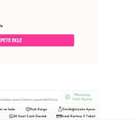
le
WhatsApp
Canlı Sipariş
sApp sipariş hattına yapıştırabilirsiniz.
m ve İade
Hızlı Kargo
Gördüğünüzün Aynısı
24 Saat Canlı Destek
Kredi Kartına 3 Taksit