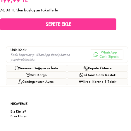
199,99 TL
73,33 TL
'den başlayan taksitlerle
Ürün Kodu:
WhatsApp
Kodu kopyalayıp WhatsApp sipariş hattına
Canlı Sipariş
yapıştırabilirsiniz.
Sorunsuz Değişim ve İade
Kapıda Ödeme
Hızlı Kargo
24 Saat Canlı Destek
Gördüğünüzün Aynısı
Kredi Kartına 3 Taksit
HİKAYEMİZ
Biz Kimiz?
Bize Ulaşın