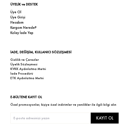
ÜYELİK ve DESTEK
Üye Ol
Üye Girişi
Hesabım
Kargom Nerede?
Kolay İade Yap
İADE, DEĞİŞİM, KULLANICI SÖZLEŞMESİ
Gizlilik ve Çerezler
Üyelik Sözleşmesi
KVKK Aydınlatma Metni
İade Prosedürü
ETK Aydınlatma Metni
E-BÜLTENE KAYIT OL
Özel promosyonlar, kişiye özel indirimler ve yenilikler ile ilgili bilgi alın
KAYIT OL