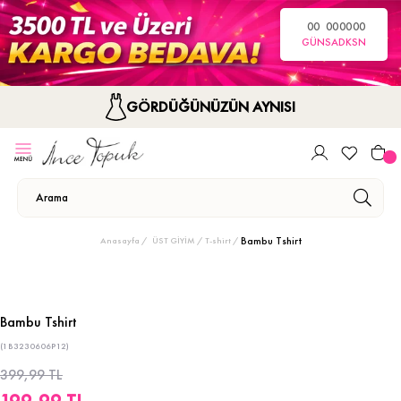
00
00
00
00
GÜN
SA
DK
SN
GÖRDÜĞÜNÜZÜN AYNISI
Bambu Tshirt
Anasayfa
ÜST GİYİM
T-shirt
Bambu Tshirt
(1B3230606P12)
399,99 TL