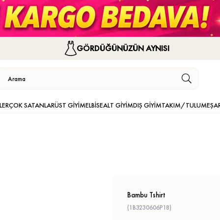
GÖRDÜĞÜNÜZÜN AYNISI
LER
ÇOK SATANLAR
ÜST GİYİM
ELBİSE
ALT GİYİM
DIŞ GİYİM
TAKIM/TULUM
EŞA
Bambu Tshirt
(1B3230606P18)