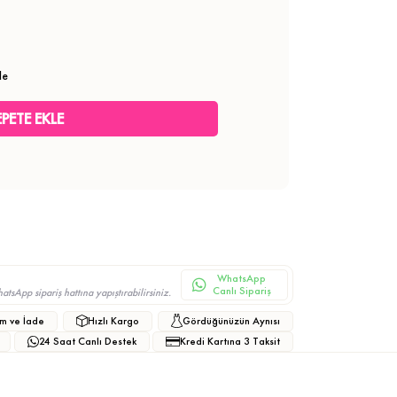
le
WhatsApp
Canlı Sipariş
sApp sipariş hattına yapıştırabilirsiniz.
m ve İade
Hızlı Kargo
Gördüğünüzün Aynısı
24 Saat Canlı Destek
Kredi Kartına 3 Taksit