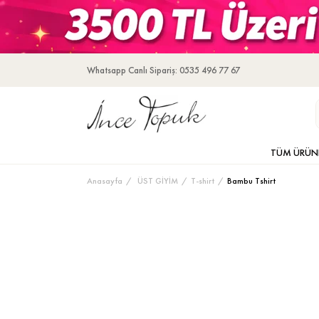
Whatsapp Canlı Sipariş: 0535 496 77 67
TÜM ÜRÜN
Anasayfa
ÜST GİYİM
T-shirt
Bambu Tshirt