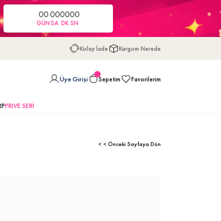
00
00
00
00
GÜN
SA
DK
SN
Kolay İade
Kargom Nerede
Üye Girişi
Sepetim
Favorilerim
RP
PRIVE SERİ
< < Önceki Sayfaya Dön