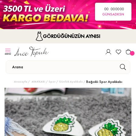
00
00
00
00
GÜN
SA
DK
SN
GÖRDÜĞÜNÜZÜN AYNISI
Bağcıklı Spor Ayakkabı
Anasayfa
AYAKKABI
Spor / Günlük Ayakkabı