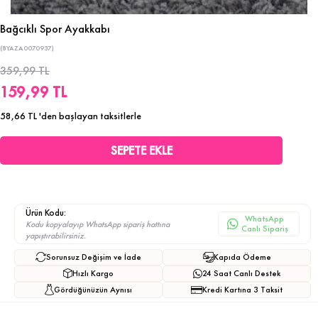
Bağcıklı Spor Ayakkabı
(8YAZA0070937)
359,99 TL
159,99 TL
58,66 TL
'den başlayan taksitlerle
Ürün Kodu:
WhatsApp
Kodu kopyalayıp WhatsApp sipariş hattına
Canlı Sipariş
yapıştırabilirsiniz.
Sorunsuz Değişim ve İade
Kapıda Ödeme
Hızlı Kargo
24 Saat Canlı Destek
Gördüğünüzün Aynısı
Kredi Kartına 3 Taksit