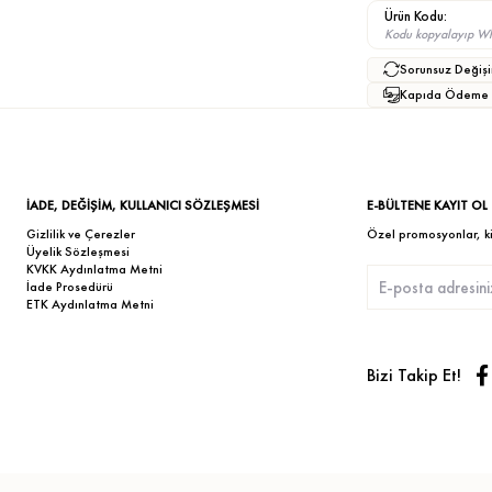
Ürün Kodu:
Kodu kopyalayıp What
Sorunsuz Değişi
Kapıda Ödeme
İADE, DEĞİŞİM, KULLANICI SÖZLEŞMESİ
E-BÜLTENE KAYIT OL
Gizlilik ve Çerezler
Özel promosyonlar, kişi
Üyelik Sözleşmesi
KVKK Aydınlatma Metni
İade Prosedürü
ETK Aydınlatma Metni
Bizi Takip Et!