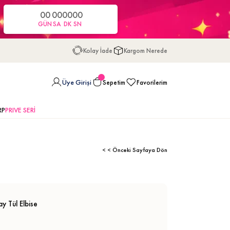
00
00
00
00
GÜN
SA
DK
SN
Kolay İade
Kargom Nerede
Üye Girişi
Sepetim
Favorilerim
RP
PRIVE SERİ
< < Önceki Sayfaya Dön
y Tül Elbise