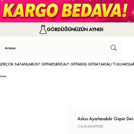
GÖRDÜĞÜNÜZÜN AYNISI
LER
ÇOK SATANLAR
ÜST GİYİM
ELBİSE
ALT GİYİM
DIŞ GİYİM
TAKIM/TULUM
EŞA
bise
Askısı Ayarlanabilir Güpür Deta
(1B4114009908)