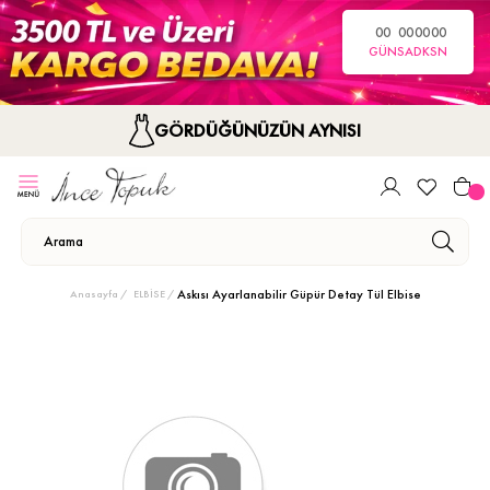
00
00
00
00
GÜN
SA
DK
SN
GÖRDÜĞÜNÜZÜN AYNISI
Askısı Ayarlanabilir Güpür Detay Tül Elbise
Anasayfa
ELBİSE