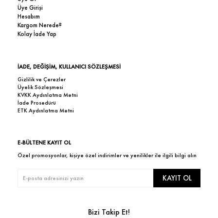
Üye Girişi
Hesabım
Kargom Nerede?
Kolay İade Yap
İADE, DEĞİŞİM, KULLANICI SÖZLEŞMESİ
Gizlilik ve Çerezler
Üyelik Sözleşmesi
KVKK Aydınlatma Metni
İade Prosedürü
ETK Aydınlatma Metni
E-BÜLTENE KAYIT OL
Özel promosyonlar, kişiye özel indirimler ve yenilikler ile ilgili bilgi alın
KAYIT OL
Bizi Takip Et!