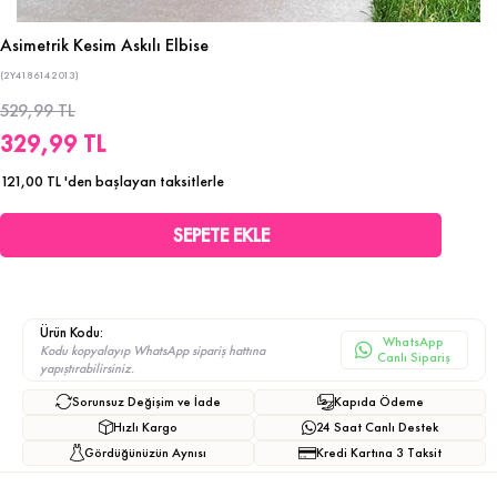
Asimetrik Kesim Askılı Elbise
(2Y4186142013)
529,99 TL
329,99 TL
121,00 TL
'den başlayan taksitlerle
Ürün Kodu:
WhatsApp
Kodu kopyalayıp WhatsApp sipariş hattına
Canlı Sipariş
yapıştırabilirsiniz.
Sorunsuz Değişim ve İade
Kapıda Ödeme
Hızlı Kargo
24 Saat Canlı Destek
Gördüğünüzün Aynısı
Kredi Kartına 3 Taksit