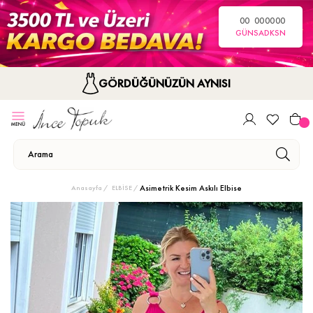
00
00
00
00
GÜN
SA
DK
SN
GÖRDÜĞÜNÜZÜN AYNISI
Asimetrik Kesim Askılı Elbise
Anasayfa
ELBİSE