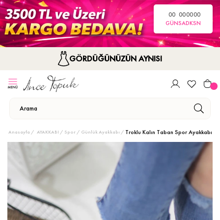
00
00
00
00
GÜN
SA
DK
SN
GÖRDÜĞÜNÜZÜN AYNISI
Troklu Kalın Taban Spor Ayakkabı
Anasayfa
AYAKKABI
Spor / Günlük Ayakkabı