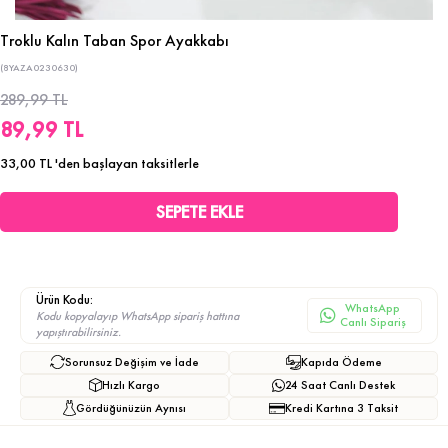
Troklu Kalın Taban Spor Ayakkabı
(8YAZA0230630)
289,99 TL
89,99 TL
33,00 TL
'den başlayan taksitlerle
Ürün Kodu:
WhatsApp
Kodu kopyalayıp WhatsApp sipariş hattına
Canlı Sipariş
yapıştırabilirsiniz.
Sorunsuz Değişim ve İade
Kapıda Ödeme
Hızlı Kargo
24 Saat Canlı Destek
Gördüğünüzün Aynısı
Kredi Kartına 3 Taksit