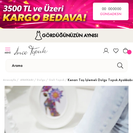
00
00
00
00
GÜN
SA
DK
SN
GÖRDÜĞÜNÜZÜN AYNISI
Kenarı Taş İşlemeli Dolgu Topuk Ayakkabı
Anasayfa
AYAKKABI
Dolgu / Gizli Topuk