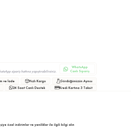
WhatsApp
Canlı Sipariş
sApp sipariş hattına yapıştırabilirsiniz.
m ve İade
Hızlı Kargo
Gördüğünüzün Aynısı
24 Saat Canlı Destek
Kredi Kartına 3 Taksit
ye özel indirimler ve yenilikler ile ilgili bilgi alın