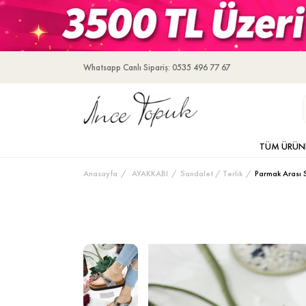
Whatsapp Canlı Sipariş: 0535 496 77 67
TÜM ÜRÜN
Anasayfa
AYAKKABI
Sandalet / Terlik
Parmak Arası 