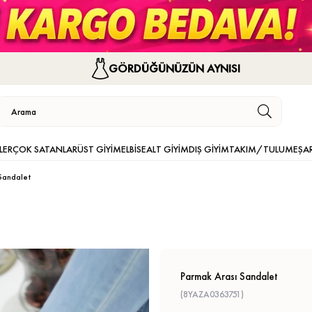
GÖRDÜĞÜNÜZÜN AYNISI
LER
ÇOK SATANLAR
ÜST GİYİM
ELBİSE
ALT GİYİM
DIŞ GİYİM
TAKIM/TULUM
EŞA
Sandalet
Parmak Arası Sandalet
(8YAZA0363751)