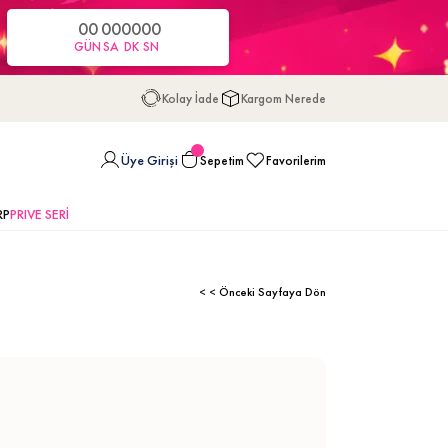
00
00
00
00
GÜN
SA
DK
SN
Kolay İade
Kargom Nerede
Üye Girişi
Sepetim
Favorilerim
RP
PRIVE SERİ
< < Önceki Sayfaya Dön