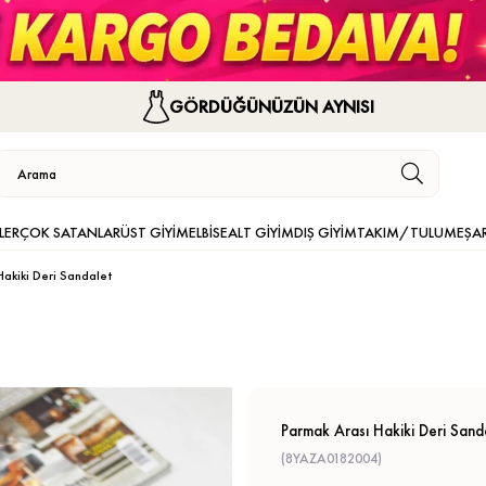
GÖRDÜĞÜNÜZÜN AYNISI
LER
ÇOK SATANLAR
ÜST GİYİM
ELBİSE
ALT GİYİM
DIŞ GİYİM
TAKIM/TULUM
EŞA
Hakiki Deri Sandalet
Parmak Arası Hakiki Deri Sand
(8YAZA0182004)