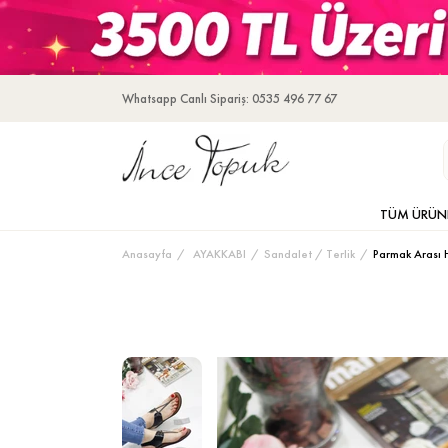
Whatsapp Canlı Sipariş: 0535 496 77 67
TÜM ÜRÜN
Anasayfa
AYAKKABI
Sandalet / Terlik
Parmak Arası 