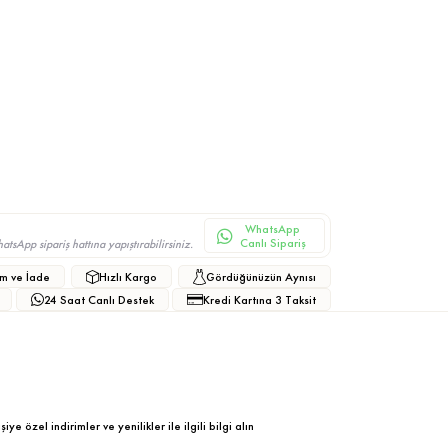
WhatsApp
Canlı Sipariş
sApp sipariş hattına yapıştırabilirsiniz.
m ve İade
Hızlı Kargo
Gördüğünüzün Aynısı
24 Saat Canlı Destek
Kredi Kartına 3 Taksit
ye özel indirimler ve yenilikler ile ilgili bilgi alın