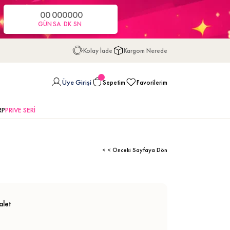
00
00
00
00
GÜN
SA
DK
SN
Kolay İade
Kargom Nerede
Üye Girişi
Sepetim
Favorilerim
RP
PRIVE SERİ
< < Önceki Sayfaya Dön
alet