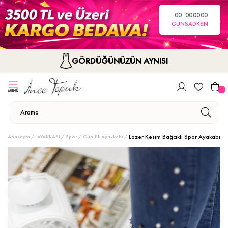
00
00
00
00
GÜN
SA
DK
SN
GÖRDÜĞÜNÜZÜN AYNISI
Lazer Kesim Bağcıklı Spor Ayakabı
Anasayfa
AYAKKABI
Spor / Günlük Ayakkabı