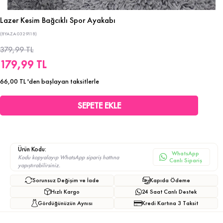
Lazer Kesim Bağcıklı Spor Ayakabı
(8YAZA0329118)
379,99 TL
179,99 TL
66,00 TL
'den başlayan taksitlerle
Ürün Kodu:
WhatsApp
Kodu kopyalayıp WhatsApp sipariş hattına
Canlı Sipariş
yapıştırabilirsiniz.
Sorunsuz Değişim ve İade
Kapıda Ödeme
Hızlı Kargo
24 Saat Canlı Destek
Gördüğünüzün Aynısı
Kredi Kartına 3 Taksit