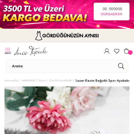
00
00
00
00
GÜN
SA
DK
SN
GÖRDÜĞÜNÜZÜN AYNISI
Lazer Kesim Bağcıklı Spor Ayakabı
Anasayfa
AYAKKABI
Spor / Günlük Ayakkabı