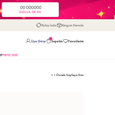
00
00
00
00
GÜN
SA
DK
SN
Kolay İade
Kargom Nerede
Üye Girişi
Sepetim
Favorilerim
RP
PRIVE SERİ
< < Önceki Sayfaya Dön