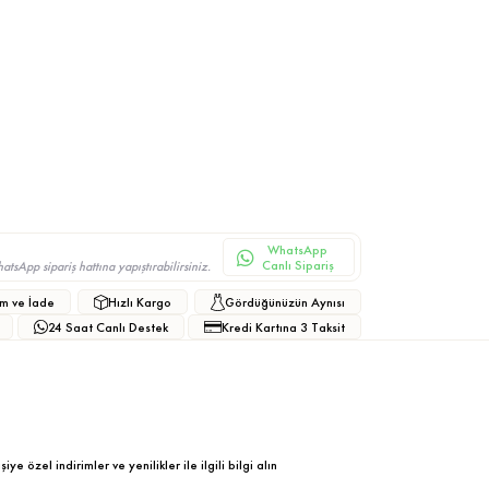
WhatsApp
Canlı Sipariş
sApp sipariş hattına yapıştırabilirsiniz.
m ve İade
Hızlı Kargo
Gördüğünüzün Aynısı
24 Saat Canlı Destek
Kredi Kartına 3 Taksit
ye özel indirimler ve yenilikler ile ilgili bilgi alın