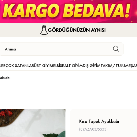
GÖRDÜĞÜNÜZÜN AYNISI
LER
ÇOK SATANLAR
ÜST GİYİM
ELBİSE
ALT GİYİM
DIŞ GİYİM
TAKIM/TULUM
EŞA
akkabı
Kısa Topuk Ayakkabı
(8YAZA0375553)