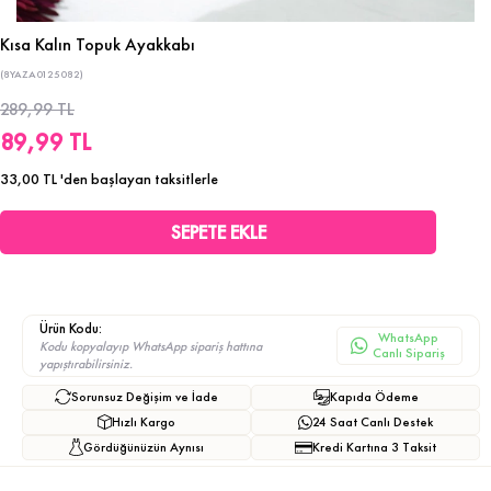
Kısa Kalın Topuk Ayakkabı
(8YAZA0125082)
289,99 TL
89,99 TL
33,00 TL
'den başlayan taksitlerle
Ürün Kodu:
WhatsApp
Kodu kopyalayıp WhatsApp sipariş hattına
Canlı Sipariş
yapıştırabilirsiniz.
Sorunsuz Değişim ve İade
Kapıda Ödeme
Hızlı Kargo
24 Saat Canlı Destek
Gördüğünüzün Aynısı
Kredi Kartına 3 Taksit