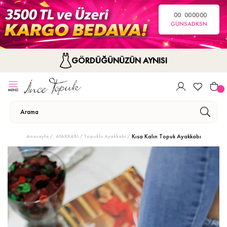
00
00
00
00
GÜN
SA
DK
SN
GÖRDÜĞÜNÜZÜN AYNISI
Kısa Kalın Topuk Ayakkabı
Anasayfa
AYAKKABI
Topuklu Ayakkabı