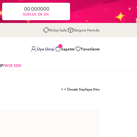
00
00
00
00
GÜN
SA
DK
SN
Kolay İade
Kargom Nerede
Üye Girişi
Sepetim
Favorilerim
RP
PRIVE SERİ
< < Önceki Sayfaya Dön