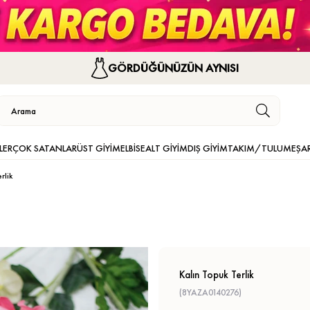
GÖRDÜĞÜNÜZÜN AYNISI
LER
ÇOK SATANLAR
ÜST GİYİM
ELBİSE
ALT GİYİM
DIŞ GİYİM
TAKIM/TULUM
EŞA
rlik
Kalın Topuk Terlik
(8YAZA0140276)