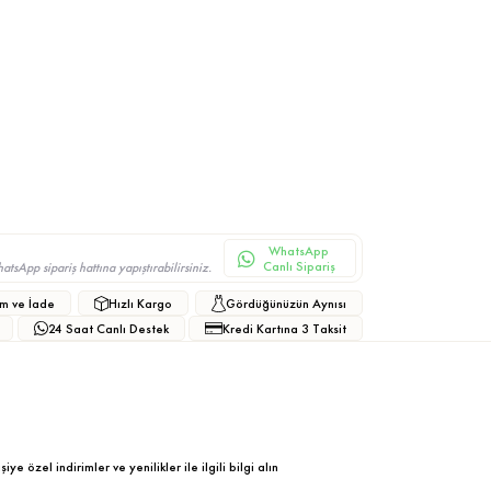
WhatsApp
Canlı Sipariş
sApp sipariş hattına yapıştırabilirsiniz.
m ve İade
Hızlı Kargo
Gördüğünüzün Aynısı
24 Saat Canlı Destek
Kredi Kartına 3 Taksit
ye özel indirimler ve yenilikler ile ilgili bilgi alın