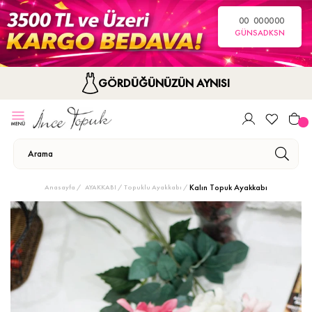
00
00
00
00
GÜN
SA
DK
SN
GÖRDÜĞÜNÜZÜN AYNISI
Kalın Topuk Ayakkabı
Anasayfa
AYAKKABI
Topuklu Ayakkabı