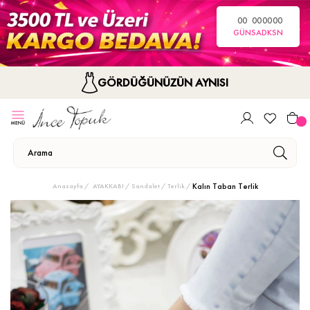
00
00
00
00
GÜN
SA
DK
SN
GÖRDÜĞÜNÜZÜN AYNISI
Kalın Taban Terlik
Anasayfa
AYAKKABI
Sandalet / Terlik