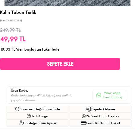
Kalın Taban Terlik
(8YAZA0347118)
249,99 TL
49,99 TL
18,33 TL
'den başlayan taksitlerle
Ürün Kodu:
WhatsApp
Kodu kopyalayıp WhatsApp sipariş hattına
Canlı Sipariş
yapıştırabilirsiniz.
Sorunsuz Değişim ve İade
Kapıda Ödeme
Hızlı Kargo
24 Saat Canlı Destek
Gördüğünüzün Aynısı
Kredi Kartına 3 Taksit