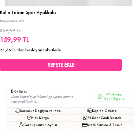
Kalın Taban Spor Ayakkabı
(8YAZA0268029)
359,99 TL
159,99 TL
58,66 TL
'den başlayan taksitlerle
Ürün Kodu:
WhatsApp
Kodu kopyalayıp WhatsApp sipariş hattına
Canlı Sipariş
yapıştırabilirsiniz.
Sorunsuz Değişim ve İade
Kapıda Ödeme
Hızlı Kargo
24 Saat Canlı Destek
Gördüğünüzün Aynısı
Kredi Kartına 3 Taksit