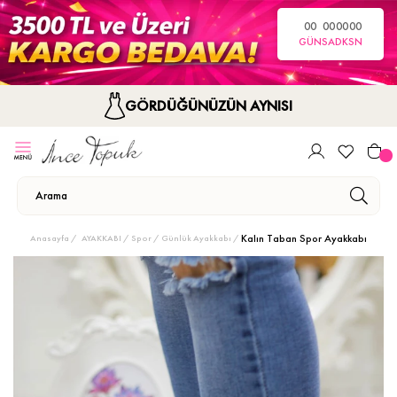
00
00
00
00
GÜN
SA
DK
SN
GÖRDÜĞÜNÜZÜN AYNISI
Kalın Taban Spor Ayakkabı
Anasayfa
AYAKKABI
Spor / Günlük Ayakkabı