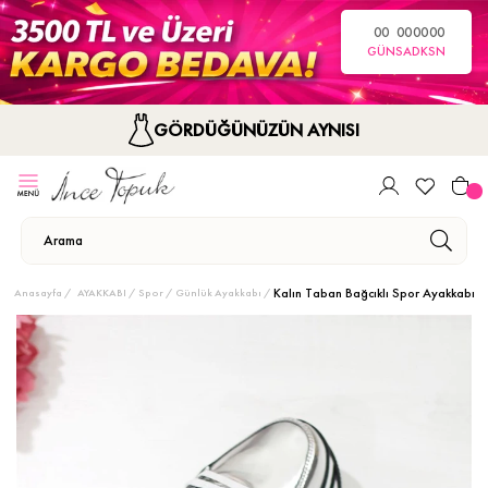
00
00
00
00
GÜN
SA
DK
SN
GÖRDÜĞÜNÜZÜN AYNISI
Kalın Taban Bağcıklı Spor Ayakkabı
Anasayfa
AYAKKABI
Spor / Günlük Ayakkabı