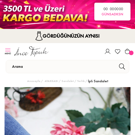
00
00
00
00
GÜN
SA
DK
SN
GÖRDÜĞÜNÜZÜN AYNISI
İpli Sandalet
Anasayfa
AYAKKABI
Sandalet / Terlik