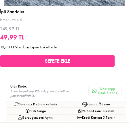
İpli Sandalet
(8YAZA0392276)
249,99 TL
49,99 TL
18,33 TL
'den başlayan taksitlerle
Ürün Kodu:
WhatsApp
Kodu kopyalayıp WhatsApp sipariş hattına
Canlı Sipariş
yapıştırabilirsiniz.
Sorunsuz Değişim ve İade
Kapıda Ödeme
Hızlı Kargo
24 Saat Canlı Destek
Gördüğünüzün Aynısı
Kredi Kartına 3 Taksit