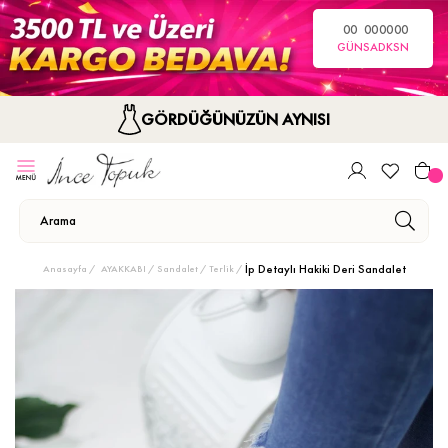
00
00
00
00
GÜN
SA
DK
SN
GÖRDÜĞÜNÜZÜN AYNISI
İp Detaylı Hakiki Deri Sandalet
Anasayfa
AYAKKABI
Sandalet / Terlik