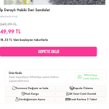
İp Detaylı Hakiki Deri Sandalet
(8YAZA0215118)
249,99 TL
49,99 TL
18,33 TL
'den başlayan taksitlerle
Ürün Kodu:
WhatsApp
Kodu kopyalayıp WhatsApp sipariş hattına
Canlı Sipariş
yapıştırabilirsiniz.
Sorunsuz Değişim ve İade
Kapıda Ödeme
Hızlı Kargo
24 Saat Canlı Destek
Gördüğünüzün Aynısı
Kredi Kartına 3 Taksit