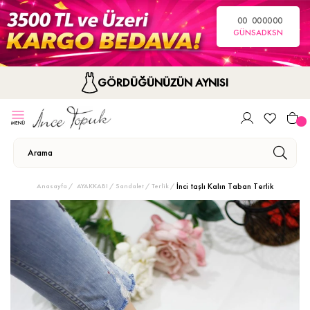
00
00
00
00
GÜN
SA
DK
SN
GÖRDÜĞÜNÜZÜN AYNISI
İnci taşlı Kalın Taban Terlik
Anasayfa
AYAKKABI
Sandalet / Terlik