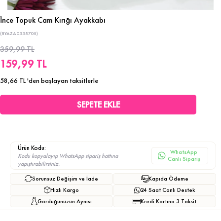
İnce Topuk Cam Kırığı Ayakkabı
(8YAZA0335705)
359,99 TL
159,99 TL
58,66 TL
'den başlayan taksitlerle
Ürün Kodu:
WhatsApp
Kodu kopyalayıp WhatsApp sipariş hattına
Canlı Sipariş
yapıştırabilirsiniz.
Sorunsuz Değişim ve İade
Kapıda Ödeme
Hızlı Kargo
24 Saat Canlı Destek
Gördüğünüzün Aynısı
Kredi Kartına 3 Taksit