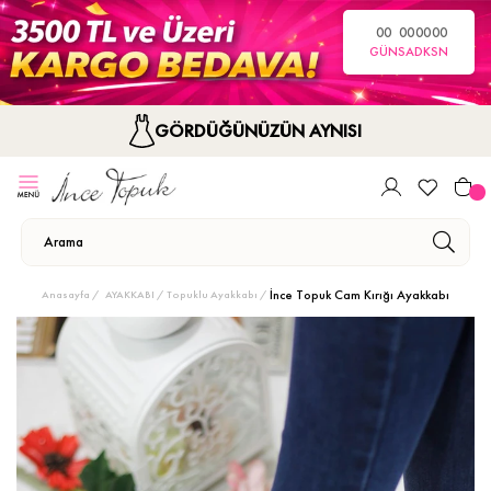
00
00
00
00
GÜN
SA
DK
SN
GÖRDÜĞÜNÜZÜN AYNISI
İnce Topuk Cam Kırığı Ayakkabı
Anasayfa
AYAKKABI
Topuklu Ayakkabı