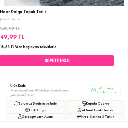
Hasır Dolgu Topuk Terlik
(8YAZA0374118)
249,99 TL
49,99 TL
18,33 TL
'den başlayan taksitlerle
Ürün Kodu:
WhatsApp
Kodu kopyalayıp WhatsApp sipariş hattına
Canlı Sipariş
yapıştırabilirsiniz.
Sorunsuz Değişim ve İade
Kapıda Ödeme
Hızlı Kargo
24 Saat Canlı Destek
Gördüğünüzün Aynısı
Kredi Kartına 3 Taksit