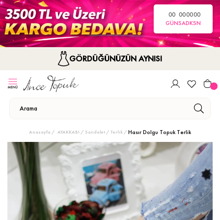
00
00
00
00
GÜN
SA
DK
SN
GÖRDÜĞÜNÜZÜN AYNISI
Hasır Dolgu Topuk Terlik
Anasayfa
AYAKKABI
Sandalet / Terlik