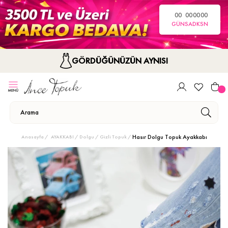
00
00
00
00
GÜN
SA
DK
SN
GÖRDÜĞÜNÜZÜN AYNISI
Hasır Dolgu Topuk Ayakkabı
Anasayfa
AYAKKABI
Dolgu / Gizli Topuk