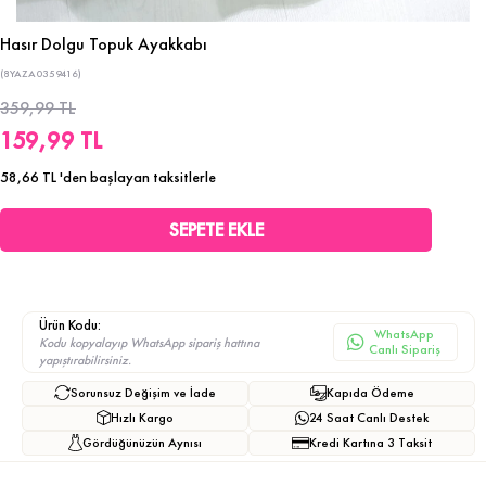
Hasır Dolgu Topuk Ayakkabı
(8YAZA0359416)
359,99 TL
159,99 TL
58,66 TL
'den başlayan taksitlerle
Ürün Kodu:
WhatsApp
Kodu kopyalayıp WhatsApp sipariş hattına
Canlı Sipariş
yapıştırabilirsiniz.
Sorunsuz Değişim ve İade
Kapıda Ödeme
Hızlı Kargo
24 Saat Canlı Destek
Gördüğünüzün Aynısı
Kredi Kartına 3 Taksit