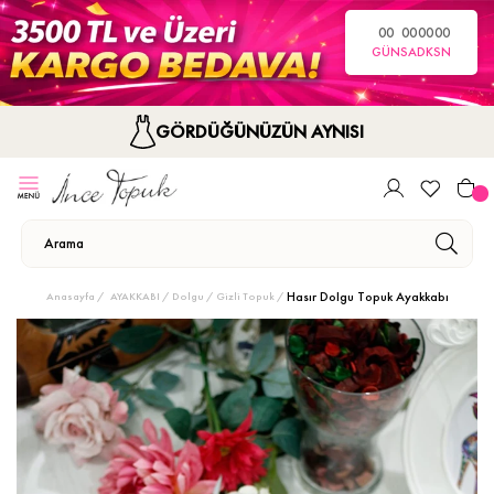
00
00
00
00
GÜN
SA
DK
SN
GÖRDÜĞÜNÜZÜN AYNISI
Hasır Dolgu Topuk Ayakkabı
Anasayfa
AYAKKABI
Dolgu / Gizli Topuk