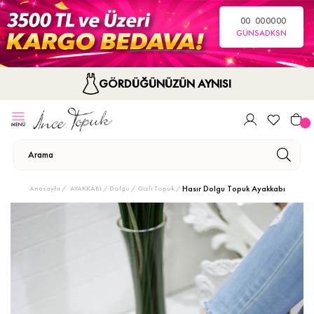
00
00
00
00
GÜN
SA
DK
SN
GÖRDÜĞÜNÜZÜN AYNISI
Hasır Dolgu Topuk Ayakkabı
Anasayfa
AYAKKABI
Dolgu / Gizli Topuk