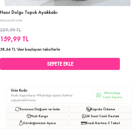
Hasır Dolgu Topuk Ayakkabı
(8YAZA0311638)
359,99 TL
159,99 TL
58,66 TL
'den başlayan taksitlerle
Ürün Kodu:
WhatsApp
Kodu kopyalayıp WhatsApp sipariş hattına
Canlı Sipariş
yapıştırabilirsiniz.
Sorunsuz Değişim ve İade
Kapıda Ödeme
Hızlı Kargo
24 Saat Canlı Destek
Gördüğünüzün Aynısı
Kredi Kartına 3 Taksit