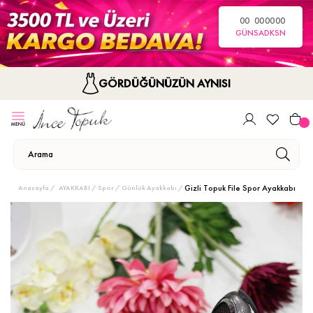
00
00
00
00
GÜN
SA
DK
SN
GÖRDÜĞÜNÜZÜN AYNISI
Gizli Topuk File Spor Ayakkabı
Anasayfa
AYAKKABI
Spor / Günlük Ayakkabı