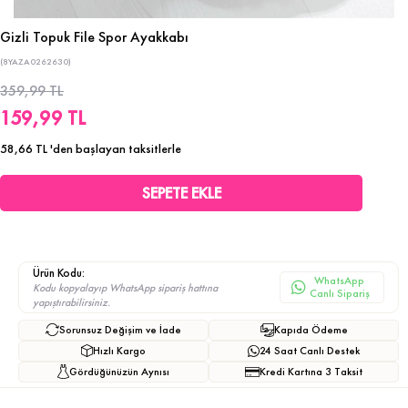
Gizli Topuk File Spor Ayakkabı
(8YAZA0262630)
359,99 TL
159,99 TL
58,66 TL
'den başlayan taksitlerle
Ürün Kodu:
WhatsApp
Kodu kopyalayıp WhatsApp sipariş hattına
Canlı Sipariş
yapıştırabilirsiniz.
Sorunsuz Değişim ve İade
Kapıda Ödeme
Hızlı Kargo
24 Saat Canlı Destek
Gördüğünüzün Aynısı
Kredi Kartına 3 Taksit