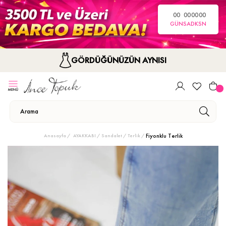
00
00
00
00
GÜN
SA
DK
SN
GÖRDÜĞÜNÜZÜN AYNISI
Fiyonklu Terlik
Anasayfa
AYAKKABI
Sandalet / Terlik