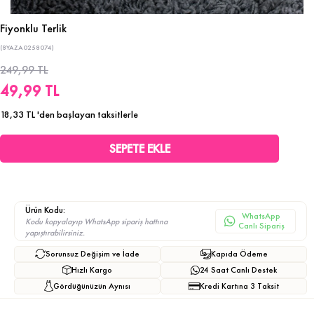
Fiyonklu Terlik
(8YAZA0258074)
249,99 TL
49,99 TL
18,33 TL
'den başlayan taksitlerle
Ürün Kodu:
WhatsApp
Kodu kopyalayıp WhatsApp sipariş hattına
Canlı Sipariş
yapıştırabilirsiniz.
Sorunsuz Değişim ve İade
Kapıda Ödeme
Hızlı Kargo
24 Saat Canlı Destek
Gördüğünüzün Aynısı
Kredi Kartına 3 Taksit