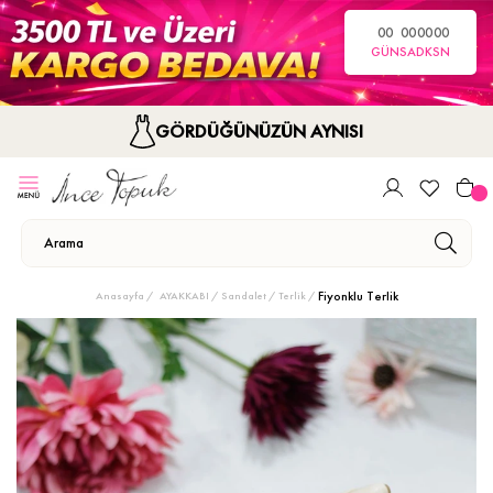
00
00
00
00
GÜN
SA
DK
SN
GÖRDÜĞÜNÜZÜN AYNISI
Fiyonklu Terlik
Anasayfa
AYAKKABI
Sandalet / Terlik