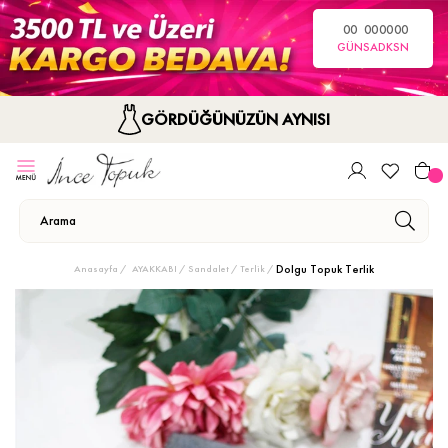
00
00
00
00
GÜN
SA
DK
SN
GÖRDÜĞÜNÜZÜN AYNISI
Dolgu Topuk Terlik
Anasayfa
AYAKKABI
Sandalet / Terlik