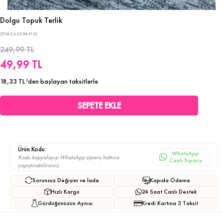
Dolgu Topuk Terlik
(8YAZA0394616)
249,99 TL
49,99 TL
18,33 TL
'den başlayan taksitlerle
Ürün Kodu:
WhatsApp
Kodu kopyalayıp WhatsApp sipariş hattına
Canlı Sipariş
yapıştırabilirsiniz.
Sorunsuz Değişim ve İade
Kapıda Ödeme
Hızlı Kargo
24 Saat Canlı Destek
Gördüğünüzün Aynısı
Kredi Kartına 3 Taksit