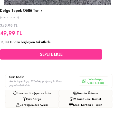
Dolgu Topuk Güllü Terlik
(8YAZA0242416)
249,99 TL
49,99 TL
18,33 TL
'den başlayan taksitlerle
Ürün Kodu:
WhatsApp
Kodu kopyalayıp WhatsApp sipariş hattına
Canlı Sipariş
yapıştırabilirsiniz.
Sorunsuz Değişim ve İade
Kapıda Ödeme
Hızlı Kargo
24 Saat Canlı Destek
Gördüğünüzün Aynısı
Kredi Kartına 3 Taksit