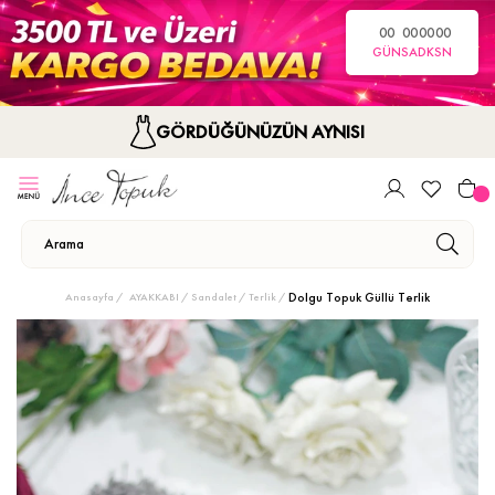
00
00
00
00
GÜN
SA
DK
SN
GÖRDÜĞÜNÜZÜN AYNISI
Dolgu Topuk Güllü Terlik
Anasayfa
AYAKKABI
Sandalet / Terlik