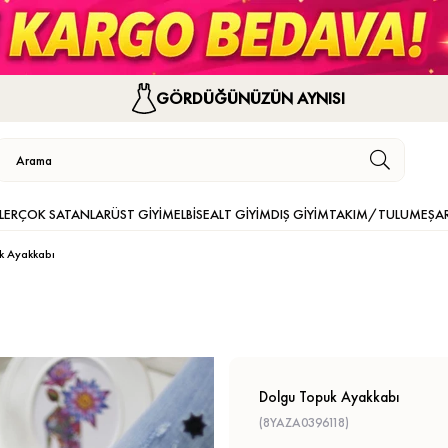
GÖRDÜĞÜNÜZÜN AYNISI
LER
ÇOK SATANLAR
ÜST GİYİM
ELBİSE
ALT GİYİM
DIŞ GİYİM
TAKIM/TULUM
EŞA
k Ayakkabı
Dolgu Topuk Ayakkabı
(8YAZA0396118)