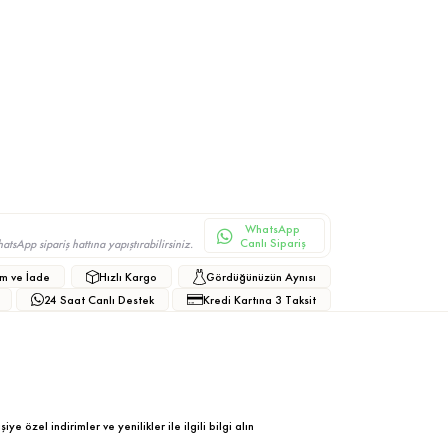
WhatsApp
Canlı Sipariş
sApp sipariş hattına yapıştırabilirsiniz.
m ve İade
Hızlı Kargo
Gördüğünüzün Aynısı
24 Saat Canlı Destek
Kredi Kartına 3 Taksit
ye özel indirimler ve yenilikler ile ilgili bilgi alın