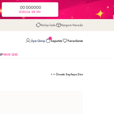
00
00
00
00
GÜN
SA
DK
SN
Kolay İade
Kargom Nerede
Üye Girişi
Sepetim
Favorilerim
RP
PRIVE SERİ
< < Önceki Sayfaya Dön