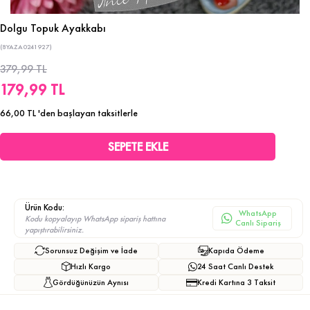
Dolgu Topuk Ayakkabı
(8YAZA0241927)
379,99 TL
179,99 TL
66,00 TL
'den başlayan taksitlerle
Ürün Kodu:
WhatsApp
Kodu kopyalayıp WhatsApp sipariş hattına
Canlı Sipariş
yapıştırabilirsiniz.
Sorunsuz Değişim ve İade
Kapıda Ödeme
Hızlı Kargo
24 Saat Canlı Destek
Gördüğünüzün Aynısı
Kredi Kartına 3 Taksit