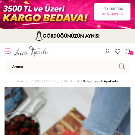
00
00
00
00
GÜN
SA
DK
SN
GÖRDÜĞÜNÜZÜN AYNISI
Dolgu Topuk Ayakkabı
Anasayfa
AYAKKABI
Dolgu / Gizli Topuk